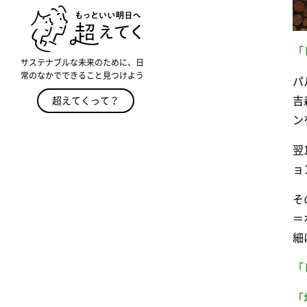
「
サステナブルな未来のために、日
常のなかでできること見つけよう
パ
吉
超えてくって？
ン
翌
ョ
そ
＝
細
「
「