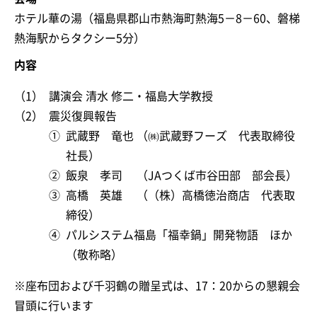
ホテル華の湯（福島県郡山市熱海町熱海5－8－60、磐梯
熱海駅からタクシー5分）
内容
（1）
講演会 清水 修二・福島大学教授
（2）
震災復興報告
①
武蔵野 竜也 （㈱武蔵野フーズ 代表取締役
社長）
②
飯泉 孝司 （JAつくば市谷田部 部会長）
③
高橋 英雄 （（株）高橋徳治商店 代表取
締役）
④
パルシステム福島「福幸鍋」開発物語 ほか
（敬称略）
※座布団および千羽鶴の贈呈式は、17：20からの懇親会
冒頭に行います