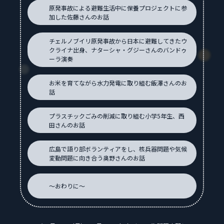
原発事故による避難生活中に保養プロジェクトに
参
加した佐藤さんのお話
チェルノブイリ原発事故から日本に避難してきたウ
クライナ出身、ナターシャ・グジーさんのバンドゥ
ーラ演奏
お米を育てながら水力発電に取り組む飯澤さんのお
話
プラスチックごみの削減に取り組む小学5年生、西
田さんのお話
広島で語り部ボランティアをし、核兵器問題や気候
変動問題に向き合う奥野さんのお話
～おわりに～